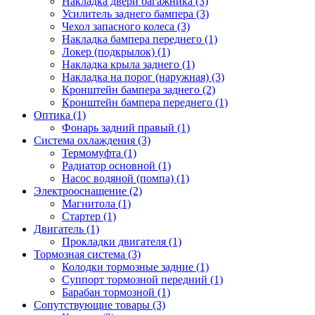
Накладка двери багажника (3)
Усилитель заднего бампера (3)
Чехол запасного колеса (3)
Накладка бампера переднего (1)
Локер (подкрылок) (1)
Накладка крыла заднего (1)
Накладка на порог (наружная) (3)
Кронштейн бампера заднего (2)
Кронштейн бампера переднего (1)
Оптика (1)
Фонарь задний правый (1)
Система охлаждения (3)
Термомуфта (1)
Радиатор основной (1)
Насос водяной (помпа) (1)
Электрооснащение (2)
Магнитола (1)
Стартер (1)
Двигатель (1)
Прокладки двигателя (1)
Тормозная система (3)
Колодки тормозные задние (1)
Суппорт тормозной передний (1)
Барабан тормозной (1)
Сопутствующие товары (3)