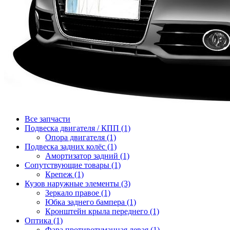
Все запчасти
Подвеска двигателя / КПП (1)
Опора двигателя (1)
Подвеска задних колёс (1)
Амортизатор задний (1)
Сопутствующие товары (1)
Крепеж (1)
Кузов наружные элементы (3)
Зеркало правое (1)
Юбка заднего бампера (1)
Кронштейн крыла переднего (1)
Оптика (1)
Фара противотуманная левая (1)