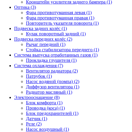
Кронштейн усилителя заднего бампера (1)
Оптика (3)
Фара противотуманная левая (1)
Фара противотуманная правая (1)
Повторитель указателя поворота (1)
Подвеска задних колёс (1)
Кулак поворотный задний (1)
Подвеска передних колёс (2)
Рычаг передний (1)
Стойка стабилизатора переднего (1)
Система выпуска отработанных газов (1)
Прокладка глушителя (1)
Система охлаждения (7)
Вентилятор радиатора (2)
Патрубок (1)
Насос водяной (помпа) (2)
Диффузор вентилятора (1)
Радиатор масляный (1)
Электрооснащение (8)
Блок комфорта (1)
Проводка (коса) (1)
Блок предохранителей (1)
Датчик (1)
Реле (2)
Насос воздушный (1)