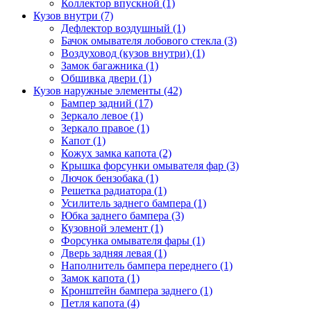
Коллектор впускной (1)
Кузов внутри (7)
Дефлектор воздушный (1)
Бачок омывателя лобового стекла (3)
Воздуховод (кузов внутри) (1)
Замок багажника (1)
Обшивка двери (1)
Кузов наружные элементы (42)
Бампер задний (17)
Зеркало левое (1)
Зеркало правое (1)
Капот (1)
Кожух замка капота (2)
Крышка форсунки омывателя фар (3)
Лючок бензобака (1)
Решетка радиатора (1)
Усилитель заднего бампера (1)
Юбка заднего бампера (3)
Кузовной элемент (1)
Форсунка омывателя фары (1)
Дверь задняя левая (1)
Наполнитель бампера переднего (1)
Замок капота (1)
Кронштейн бампера заднего (1)
Петля капота (4)