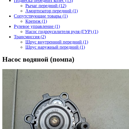
Подвеска передних колёс (13)
Рычаг передний (12)
Амортизатор передний (1)
Сопутствующие товары (1)
Крепеж (1)
Рулевое управление (1)
Насос гидроусилителя руля (ГУР) (1)
Трансмиссия (2)
Шрус внутренний передний (1)
Шрус наружный передний (1)
Насос водяной (помпа)