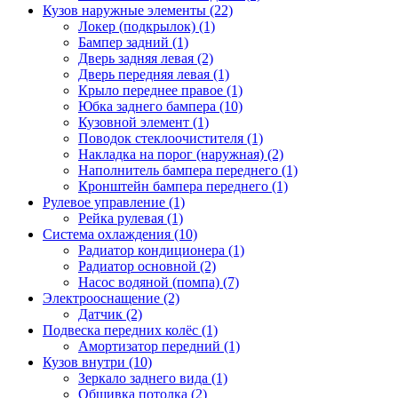
Кузов наружные элементы (22)
Локер (подкрылок) (1)
Бампер задний (1)
Дверь задняя левая (2)
Дверь передняя левая (1)
Крыло переднее правое (1)
Юбка заднего бампера (10)
Кузовной элемент (1)
Поводок стеклоочистителя (1)
Накладка на порог (наружная) (2)
Наполнитель бампера переднего (1)
Кронштейн бампера переднего (1)
Рулевое управление (1)
Рейка рулевая (1)
Система охлаждения (10)
Радиатор кондиционера (1)
Радиатор основной (2)
Насос водяной (помпа) (7)
Электрооснащение (2)
Датчик (2)
Подвеска передних колёс (1)
Амортизатор передний (1)
Кузов внутри (10)
Зеркало заднего вида (1)
Обшивка потолка (2)