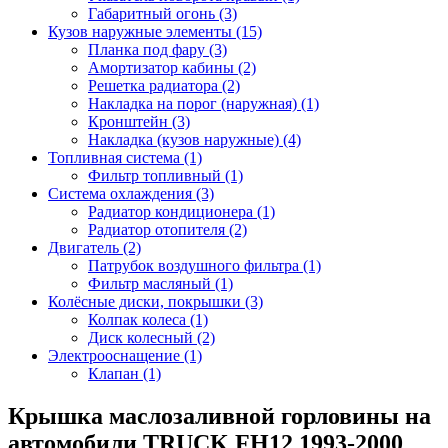
Габаритный огонь (3)
Кузов наружные элементы (15)
Планка под фару (3)
Амортизатор кабины (2)
Решетка радиатора (2)
Накладка на порог (наружная) (1)
Кронштейн (3)
Накладка (кузов наружные) (4)
Топливная система (1)
Фильтр топливный (1)
Система охлаждения (3)
Радиатор кондиционера (1)
Радиатор отопителя (2)
Двигатель (2)
Патрубок воздушного фильтра (1)
Фильтр масляный (1)
Колёсные диски, покрышки (3)
Колпак колеса (1)
Диск колесный (2)
Электрооснащение (1)
Клапан (1)
Крышка маслозаливной горловины на
автомобили TRUCK FH12 1993-2000