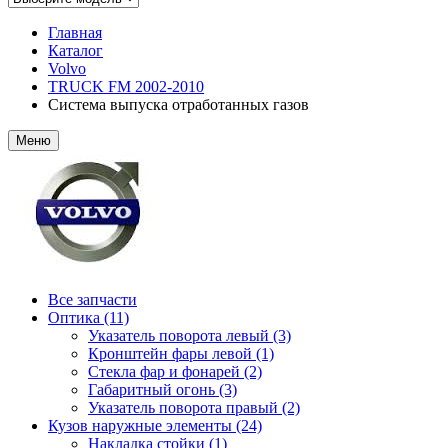
Главная
Каталог
Volvo
TRUCK FM 2002-2010
Система выпуска отработанных газов
Меню
Все запчасти
Оптика (11)
Указатель поворота левый (3)
Кронштейн фары левой (1)
Стекла фар и фонарей (2)
Габаритный огонь (3)
Указатель поворота правый (2)
Кузов наружные элементы (24)
Накладка стойки (1)