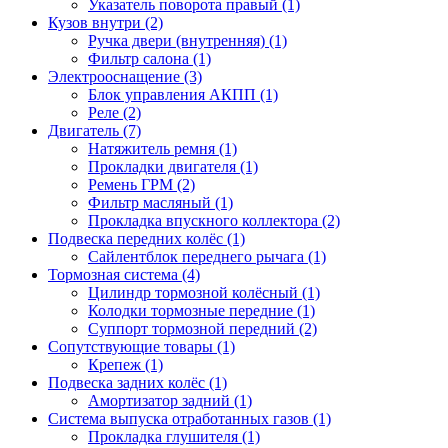
Указатель поворота правый (1)
Кузов внутри (2)
Ручка двери (внутренняя) (1)
Фильтр салона (1)
Электрооснащение (3)
Блок управления АКПП (1)
Реле (2)
Двигатель (7)
Натяжитель ремня (1)
Прокладки двигателя (1)
Ремень ГРМ (2)
Фильтр масляный (1)
Прокладка впускного коллектора (2)
Подвеска передних колёс (1)
Сайлентблок переднего рычага (1)
Тормозная система (4)
Цилиндр тормозной колёсный (1)
Колодки тормозные передние (1)
Суппорт тормозной передний (2)
Сопутствующие товары (1)
Крепеж (1)
Подвеска задних колёс (1)
Амортизатор задний (1)
Система выпуска отработанных газов (1)
Прокладка глушителя (1)