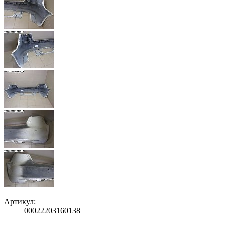
Артикул:
00022203160138