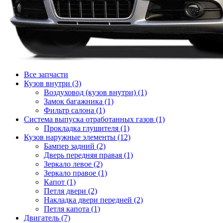
Все запчасти
Кузов внутри (3)
Воздуховод (кузов внутри) (1)
Замок багажника (1)
Фильтр салона (1)
Система выпуска отработанных газов (1)
Прокладка глушителя (1)
Кузов наружные элементы (12)
Бампер задний (2)
Дверь передняя правая (1)
Зеркало левое (2)
Зеркало правое (1)
Капот (1)
Петля двери (2)
Накладка двери передней (2)
Петля капота (1)
Двигатель (7)