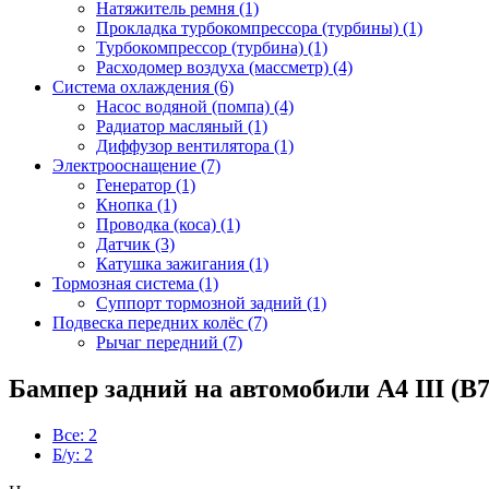
Натяжитель ремня (1)
Прокладка турбокомпрессора (турбины) (1)
Турбокомпрессор (турбина) (1)
Расходомер воздуха (массметр) (4)
Система охлаждения (6)
Насос водяной (помпа) (4)
Радиатор масляный (1)
Диффузор вентилятора (1)
Электрооснащение (7)
Генератор (1)
Кнопка (1)
Проводка (коса) (1)
Датчик (3)
Катушка зажигания (1)
Тормозная система (1)
Суппорт тормозной задний (1)
Подвеска передних колёс (7)
Рычаг передний (7)
Бампер задний на автомобили A4 III (B7
Все: 2
Б/у: 2