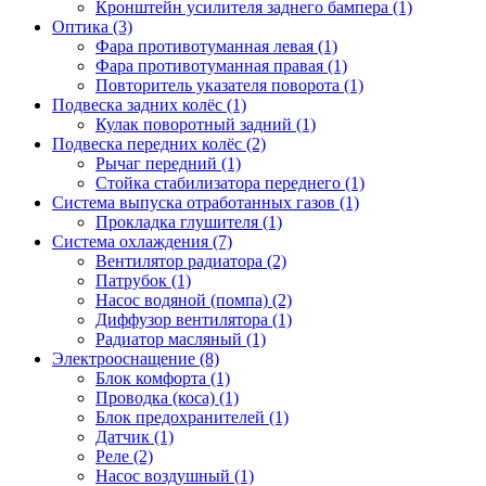
Кронштейн усилителя заднего бампера (1)
Оптика (3)
Фара противотуманная левая (1)
Фара противотуманная правая (1)
Повторитель указателя поворота (1)
Подвеска задних колёс (1)
Кулак поворотный задний (1)
Подвеска передних колёс (2)
Рычаг передний (1)
Стойка стабилизатора переднего (1)
Система выпуска отработанных газов (1)
Прокладка глушителя (1)
Система охлаждения (7)
Вентилятор радиатора (2)
Патрубок (1)
Насос водяной (помпа) (2)
Диффузор вентилятора (1)
Радиатор масляный (1)
Электрооснащение (8)
Блок комфорта (1)
Проводка (коса) (1)
Блок предохранителей (1)
Датчик (1)
Реле (2)
Насос воздушный (1)