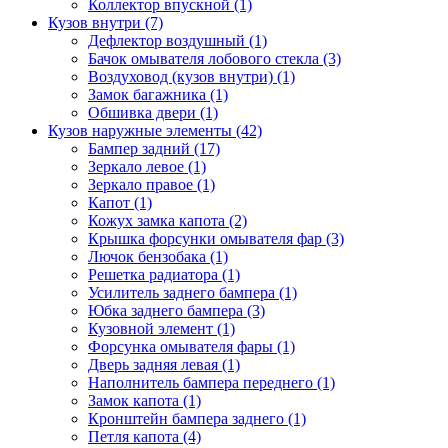
Коллектор впускной (1)
Кузов внутри (7)
Дефлектор воздушный (1)
Бачок омывателя лобового стекла (3)
Воздуховод (кузов внутри) (1)
Замок багажника (1)
Обшивка двери (1)
Кузов наружные элементы (42)
Бампер задний (17)
Зеркало левое (1)
Зеркало правое (1)
Капот (1)
Кожух замка капота (2)
Крышка форсунки омывателя фар (3)
Лючок бензобака (1)
Решетка радиатора (1)
Усилитель заднего бампера (1)
Юбка заднего бампера (3)
Кузовной элемент (1)
Форсунка омывателя фары (1)
Дверь задняя левая (1)
Наполнитель бампера переднего (1)
Замок капота (1)
Кронштейн бампера заднего (1)
Петля капота (4)