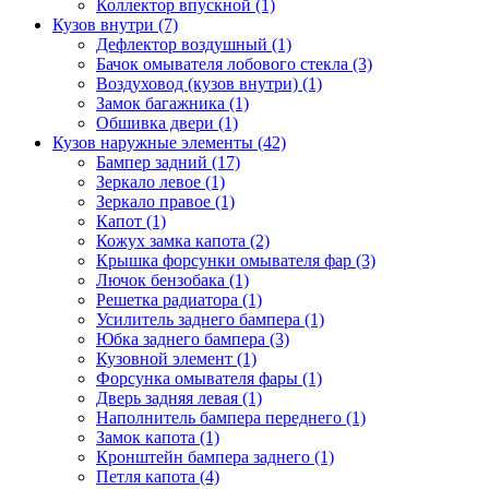
Коллектор впускной (1)
Кузов внутри (7)
Дефлектор воздушный (1)
Бачок омывателя лобового стекла (3)
Воздуховод (кузов внутри) (1)
Замок багажника (1)
Обшивка двери (1)
Кузов наружные элементы (42)
Бампер задний (17)
Зеркало левое (1)
Зеркало правое (1)
Капот (1)
Кожух замка капота (2)
Крышка форсунки омывателя фар (3)
Лючок бензобака (1)
Решетка радиатора (1)
Усилитель заднего бампера (1)
Юбка заднего бампера (3)
Кузовной элемент (1)
Форсунка омывателя фары (1)
Дверь задняя левая (1)
Наполнитель бампера переднего (1)
Замок капота (1)
Кронштейн бампера заднего (1)
Петля капота (4)