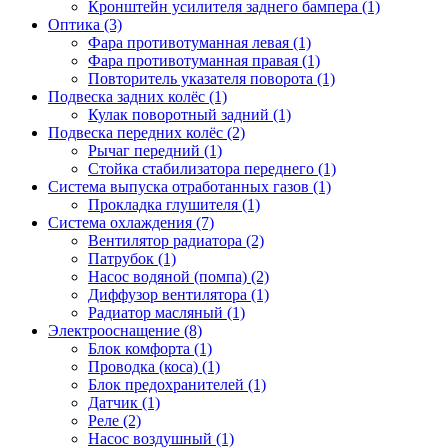
Кронштейн усилителя заднего бампера (1)
Оптика (3)
Фара противотуманная левая (1)
Фара противотуманная правая (1)
Повторитель указателя поворота (1)
Подвеска задних колёс (1)
Кулак поворотный задний (1)
Подвеска передних колёс (2)
Рычаг передний (1)
Стойка стабилизатора переднего (1)
Система выпуска отработанных газов (1)
Прокладка глушителя (1)
Система охлаждения (7)
Вентилятор радиатора (2)
Патрубок (1)
Насос водяной (помпа) (2)
Диффузор вентилятора (1)
Радиатор масляный (1)
Электрооснащение (8)
Блок комфорта (1)
Проводка (коса) (1)
Блок предохранителей (1)
Датчик (1)
Реле (2)
Насос воздушный (1)