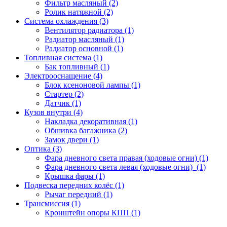
Фильтр масляный (2)
Ролик натяжной (2)
Система охлаждения (3)
Вентилятор радиатора (1)
Радиатор масляный (1)
Радиатор основной (1)
Топливная система (1)
Бак топливный (1)
Электрооснащение (4)
Блок ксеноновой лампы (1)
Стартер (2)
Датчик (1)
Кузов внутри (4)
Накладка декоративная (1)
Обшивка багажника (2)
Замок двери (1)
Оптика (3)
Фара дневного света правая (ходовые огни) (1)
Фара дневного света левая (ходовые огни) (1)
Крышка фары (1)
Подвеска передних колёс (1)
Рычаг передний (1)
Трансмиссия (1)
Кронштейн опоры КПП (1)