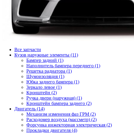
Все запчасти
Кузов наружные элементы (11)
Бампер задний (1)
Наполнитель бампера переднего (1)
Решетка радиатора (1)
Шумоизоляция (1)
Юбка заднего бампера (1)
Зеркало левое (1)
Кронштейн (2)
Ручка двери (наружная) (1)
Кронштейн бампера заднего (2)
Двигатель (14)
Механизм изменения фаз ГРМ (2)
Расходомер воздуха (массметр) (2)
Форсунка инжекторная электрическая (2)
Прокладки двигателя (4)