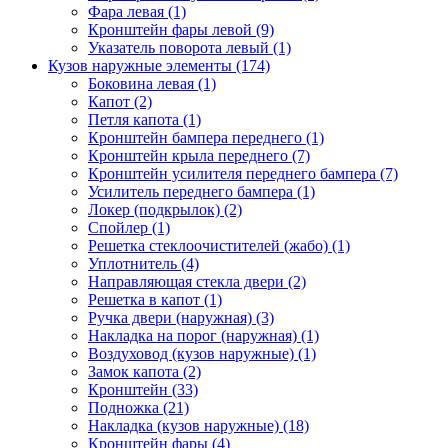
Фара левая (1)
Кронштейн фары левой (9)
Указатель поворота левый (1)
Кузов наружные элементы (174)
Боковина левая (1)
Капот (2)
Петля капота (1)
Кронштейн бампера переднего (1)
Кронштейн крыла переднего (7)
Кронштейн усилителя переднего бампера (7)
Усилитель переднего бампера (1)
Локер (подкрылок) (2)
Спойлер (1)
Решетка стеклоочистителей (жабо) (1)
Уплотнитель (4)
Направляющая стекла двери (2)
Решетка в капот (1)
Ручка двери (наружная) (3)
Накладка на порог (наружная) (1)
Воздуховод (кузов наружные) (1)
Замок капота (2)
Кронштейн (33)
Подножка (21)
Накладка (кузов наружные) (18)
Кронштейн фары (4)