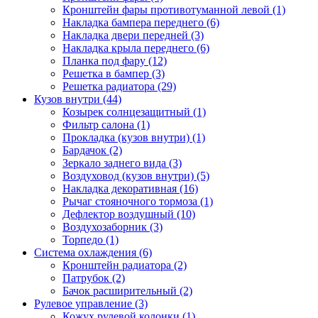
Кронштейн фары противотуманной левой (1)
Накладка бампера переднего (6)
Накладка двери передней (3)
Накладка крыла переднего (6)
Планка под фару (12)
Решетка в бампер (3)
Решетка радиатора (29)
Кузов внутри (44)
Козырек солнцезащитный (1)
Фильтр салона (1)
Прокладка (кузов внутри) (1)
Бардачок (2)
Зеркало заднего вида (3)
Воздуховод (кузов внутри) (5)
Накладка декоративная (16)
Рычаг стояночного тормоза (1)
Дефлектор воздушный (10)
Воздухозаборник (3)
Торпедо (1)
Система охлаждения (6)
Кронштейн радиатора (2)
Патрубок (2)
Бачок расширительный (2)
Рулевое управление (3)
Кожух рулевой колонки (1)