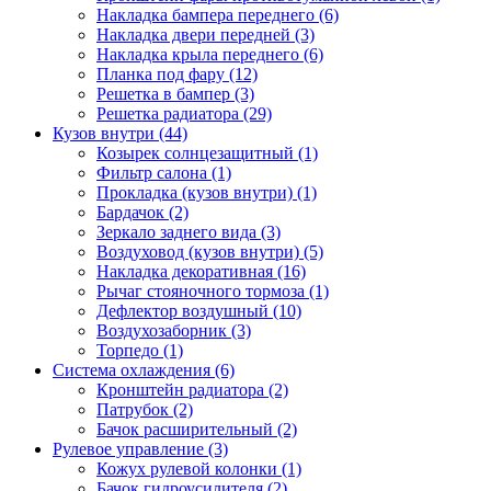
Накладка бампера переднего (6)
Накладка двери передней (3)
Накладка крыла переднего (6)
Планка под фару (12)
Решетка в бампер (3)
Решетка радиатора (29)
Кузов внутри (44)
Козырек солнцезащитный (1)
Фильтр салона (1)
Прокладка (кузов внутри) (1)
Бардачок (2)
Зеркало заднего вида (3)
Воздуховод (кузов внутри) (5)
Накладка декоративная (16)
Рычаг стояночного тормоза (1)
Дефлектор воздушный (10)
Воздухозаборник (3)
Торпедо (1)
Система охлаждения (6)
Кронштейн радиатора (2)
Патрубок (2)
Бачок расширительный (2)
Рулевое управление (3)
Кожух рулевой колонки (1)
Бачок гидроусилителя (2)