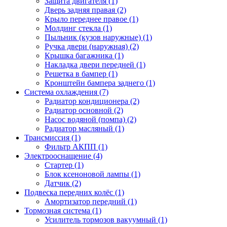
Защита двигателя (1)
Дверь задняя правая (2)
Крыло переднее правое (1)
Молдинг стекла (1)
Пыльник (кузов наружные) (1)
Ручка двери (наружная) (2)
Крышка багажника (1)
Накладка двери передней (1)
Решетка в бампер (1)
Кронштейн бампера заднего (1)
Система охлаждения (7)
Радиатор кондиционера (2)
Радиатор основной (2)
Насос водяной (помпа) (2)
Радиатор масляный (1)
Трансмиссия (1)
Фильтр АКПП (1)
Электрооснащение (4)
Стартер (1)
Блок ксеноновой лампы (1)
Датчик (2)
Подвеска передних колёс (1)
Амортизатор передний (1)
Тормозная система (1)
Усилитель тормозов вакуумный (1)