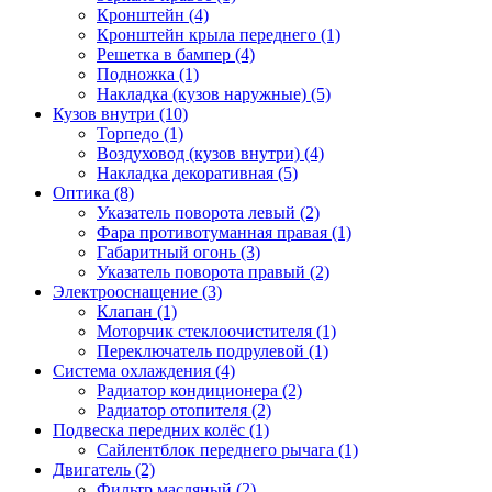
Кронштейн (4)
Кронштейн крыла переднего (1)
Решетка в бампер (4)
Подножка (1)
Накладка (кузов наружные) (5)
Кузов внутри (10)
Торпедо (1)
Воздуховод (кузов внутри) (4)
Накладка декоративная (5)
Оптика (8)
Указатель поворота левый (2)
Фара противотуманная правая (1)
Габаритный огонь (3)
Указатель поворота правый (2)
Электрооснащение (3)
Клапан (1)
Моторчик стеклоочистителя (1)
Переключатель подрулевой (1)
Система охлаждения (4)
Радиатор кондиционера (2)
Радиатор отопителя (2)
Подвеска передних колёс (1)
Сайлентблок переднего рычага (1)
Двигатель (2)
Фильтр масляный (2)