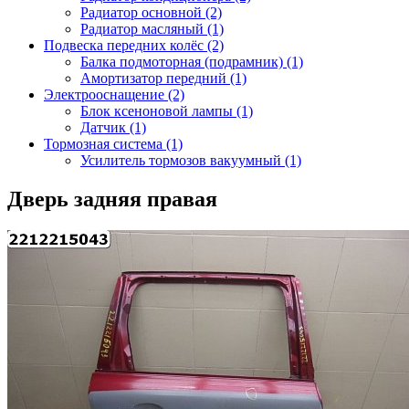
Радиатор основной (2)
Радиатор масляный (1)
Подвеска передних колёс (2)
Балка подмоторная (подрамник) (1)
Амортизатор передний (1)
Электрооснащение (2)
Блок ксеноновой лампы (1)
Датчик (1)
Тормозная система (1)
Усилитель тормозов вакуумный (1)
Дверь задняя правая