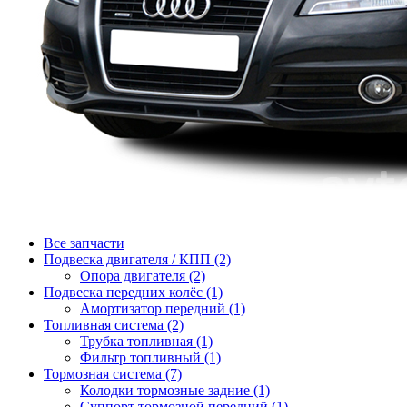
Все запчасти
Подвеска двигателя / КПП (2)
Опора двигателя (2)
Подвеска передних колёс (1)
Амортизатор передний (1)
Топливная система (2)
Трубка топливная (1)
Фильтр топливный (1)
Тормозная система (7)
Колодки тормозные задние (1)
Суппорт тормозной передний (1)