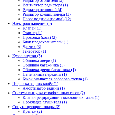
Радиатор отопителя (5)
Вентилятор радиатора (1)
Радиатор основной (4)
Радиатор кондиционера (3)
Насос водяной (помпа) (12)
Электрооснащение (9)
Клапан (1)
Стартер (1)
Проводка (коса) (2)
Блок предохранителей (1)
Датчик (3)
Генератор (1)
Кузов внутри (5)
Обшивка двери (1)
Обшивка багажника (1)
Обшивка двери багажника (1)
Пепельница передняя (1)
Бачок омывателя лобового стекла (1)
Подвеска задних колёс (1)
Амортизатор задний (1)
Система выпуска отработанных газов (2)
Клапан рециркуляции выхлопных газов (1)
Прокладка глушителя (1)
Сопутствующие товары (2)
Крепеж (2)