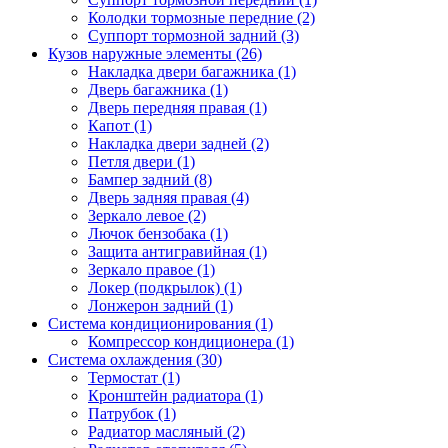
Колодки тормозные передние (2)
Суппорт тормозной задний (3)
Кузов наружные элементы (26)
Накладка двери багажника (1)
Дверь багажника (1)
Дверь передняя правая (1)
Капот (1)
Накладка двери задней (2)
Петля двери (1)
Бампер задний (8)
Дверь задняя правая (4)
Зеркало левое (2)
Лючок бензобака (1)
Защита антигравийная (1)
Зеркало правое (1)
Локер (подкрылок) (1)
Лонжерон задний (1)
Система кондиционирования (1)
Компрессор кондиционера (1)
Система охлаждения (30)
Термостат (1)
Кронштейн радиатора (1)
Патрубок (1)
Радиатор масляный (2)