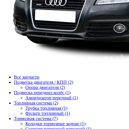
Все запчасти
Подвеска двигателя / КПП (2)
Опора двигателя (2)
Подвеска передних колёс (1)
Амортизатор передний (1)
Топливная система (2)
Трубка топливная (1)
Фильтр топливный (1)
Тормозная система (7)
Колодки тормозные задние (1)
Суппорт тормозной передний (1)