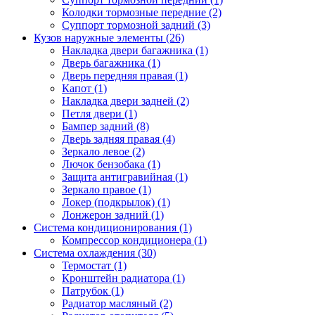
Колодки тормозные передние (2)
Суппорт тормозной задний (3)
Кузов наружные элементы (26)
Накладка двери багажника (1)
Дверь багажника (1)
Дверь передняя правая (1)
Капот (1)
Накладка двери задней (2)
Петля двери (1)
Бампер задний (8)
Дверь задняя правая (4)
Зеркало левое (2)
Лючок бензобака (1)
Защита антигравийная (1)
Зеркало правое (1)
Локер (подкрылок) (1)
Лонжерон задний (1)
Система кондиционирования (1)
Компрессор кондиционера (1)
Система охлаждения (30)
Термостат (1)
Кронштейн радиатора (1)
Патрубок (1)
Радиатор масляный (2)