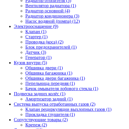
Радиатор отопителя (5)
Вентилятор радиатора (1)
Радиатор основной (4)
Радиатор кондиционера (3)
Насос водяной (помпа) (12)
Электрооснащение (9)
Клапан (1)
Стартер (1)
Проводка (коса) (2)
Блок предохранителей (1)
Датчик (3)
Генератор (1)
Кузов внутри (5)
Обшивка двери (1)
Обшивка багажника (1)
Обшивка двери багажника (1)
Пепельница передняя (1)
Бачок омывателя лобового стекла (1)
Подвеска задних колёс (1)
Амортизатор задний (1)
Система выпуска отработанных газов (2)
Клапан рециркуляции выхлопных газов (1)
Прокладка глушителя (1)
Сопутствующие товары (2)
Крепеж (2)