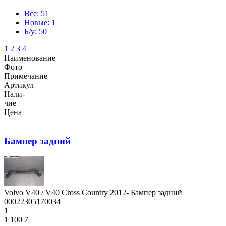
Все: 51
Новые: 1
Б/у: 50
1
2
3
4
Наименование
Фото
Примечание
Артикул
Нали-
чие
Цена
Бампер задний
Volvo V40 / V40 Cross Country 2012- Бампер задний
00022305170034
1
1 100
7