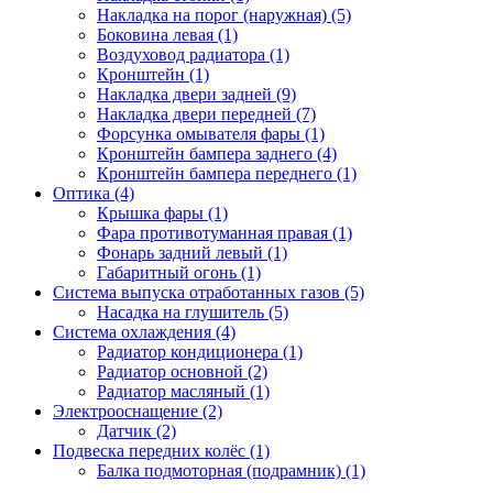
Накладка на порог (наружная) (5)
Боковина левая (1)
Воздуховод радиатора (1)
Кронштейн (1)
Накладка двери задней (9)
Накладка двери передней (7)
Форсунка омывателя фары (1)
Кронштейн бампера заднего (4)
Кронштейн бампера переднего (1)
Оптика (4)
Крышка фары (1)
Фара противотуманная правая (1)
Фонарь задний левый (1)
Габаритный огонь (1)
Система выпуска отработанных газов (5)
Насадка на глушитель (5)
Система охлаждения (4)
Радиатор кондиционера (1)
Радиатор основной (2)
Радиатор масляный (1)
Электрооснащение (2)
Датчик (2)
Подвеска передних колёс (1)
Балка подмоторная (подрамник) (1)