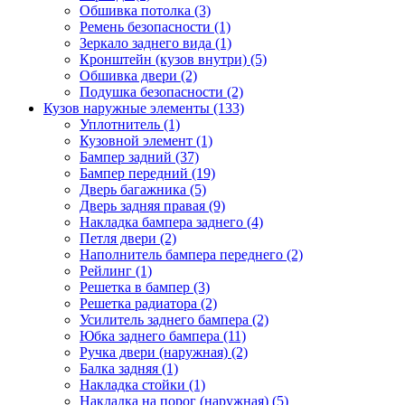
Обшивка потолка (3)
Ремень безопасности (1)
Зеркало заднего вида (1)
Кронштейн (кузов внутри) (5)
Обшивка двери (2)
Подушка безопасности (2)
Кузов наружные элементы (133)
Уплотнитель (1)
Кузовной элемент (1)
Бампер задний (37)
Бампер передний (19)
Дверь багажника (5)
Дверь задняя правая (9)
Накладка бампера заднего (4)
Петля двери (2)
Наполнитель бампера переднего (2)
Рейлинг (1)
Решетка в бампер (3)
Решетка радиатора (2)
Усилитель заднего бампера (2)
Юбка заднего бампера (11)
Ручка двери (наружная) (2)
Балка задняя (1)
Накладка стойки (1)
Накладка на порог (наружная) (5)