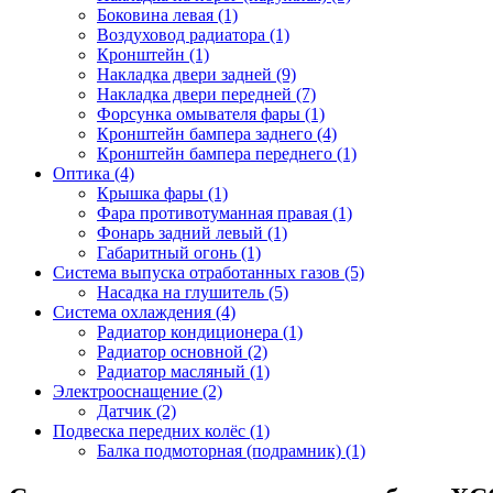
Боковина левая (1)
Воздуховод радиатора (1)
Кронштейн (1)
Накладка двери задней (9)
Накладка двери передней (7)
Форсунка омывателя фары (1)
Кронштейн бампера заднего (4)
Кронштейн бампера переднего (1)
Оптика (4)
Крышка фары (1)
Фара противотуманная правая (1)
Фонарь задний левый (1)
Габаритный огонь (1)
Система выпуска отработанных газов (5)
Насадка на глушитель (5)
Система охлаждения (4)
Радиатор кондиционера (1)
Радиатор основной (2)
Радиатор масляный (1)
Электрооснащение (2)
Датчик (2)
Подвеска передних колёс (1)
Балка подмоторная (подрамник) (1)