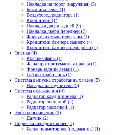
Накладка на порог (наружная) (5)
Боковина левая (1)
Воздуховод радиатора (1)
Кронштейн (1)
Накладка двери задней (9)
Накладка двери передней (7)
Форсунка омывателя фары (1)
Кронштейн бампера заднего (4)
Кронштейн бампера переднего (1)
Оптика (4)
Крышка фары (1)
Фара противотуманная правая (1)
Фонарь задний левый (1)
Габаритный огонь (1)
Система выпуска отработанных газов (5)
Насадка на глушитель (5)
Система охлаждения (4)
Радиатор кондиционера (1)
Радиатор основной (2)
Радиатор масляный (1)
Электрооснащение (2)
Датчик (2)
Подвеска передних колёс (1)
Балка подмоторная (подрамник) (1)