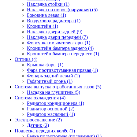
Накладка стойки (1)
Накладка на порог (наружная) (5)
Боковина левая (1)
Воздуховод радиатора (1)
Кронштейн (1)
Накладка двери задней (9)
Накладка двери передней (7)
Форсунка омывателя фары (1)
Кронштейн бампера заднего (4)
Кронштейн бампера переднего (1)
Оптика (4)
Крышка фары (1)
Фара противотуманная правая (1)
Фонарь задний левый (1)
Габаритный огонь (1)
Система выпуска отработанных газов (5)
Насадка на глушитель (5)
Система охлаждения (4)
Радиатор кондиционера (1)
Радиатор основной (2)
Радиатор масляный (1)
Электрооснащение (2)
Датчик (2)
Подвеска передних колёс (1)
Балка подмоторная (подрамник) (1)