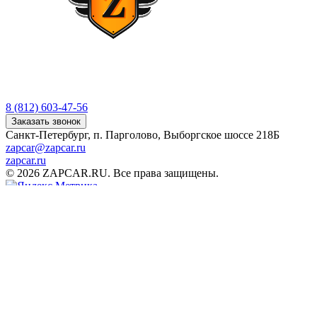
8 (812) 603-47-56
Заказать звонок
Санкт-Петербург, п. Парголово, Выборгское шоссе 218Б
zapcar@zapcar.ru
zapcar.ru
© 2026 ZAPCAR.RU. Все права защищены.
К сайту подключен сервис Я.Метрика для анализа
пользовательской активности.
Продолжая использовать наш сайт, вы соглашаетесь на
обработку файлов
cookie
и сбор персональных данных в
порядке, указанном в
Политике по обработке персональных
данных
Принять