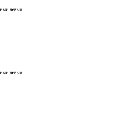
шный левый
шный левый