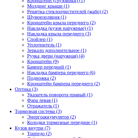
Кронштейн (грузовики) (1)
Молдинг крыши (1)
Решетка стеклоочистителей (жабо) (2)
Шумоизоляция (1)
Кронштейн крыла переднего (2)
Накладка (кузов наружные) (1)
Накладка крыла переднего (3)
Спойлер (1)
Уплотнитель (1)
Зеркало дополнительное (1)
Ручка двери (наружная) (4)
Кронштейн (9)
Бампер передний (1)
Накладка бампера переднего (6)
Подножка (2)
Кронштейн бампера переднего (2)
Оптика (3)
Указатель поворота правый (1)
Фара левая (1)
Отражатель (1)
Тормозная система (3)
Энергоаккумулятор (2)
Колодки тормозные передние (1)
Кузов внутри (7)
Торпедо (2)