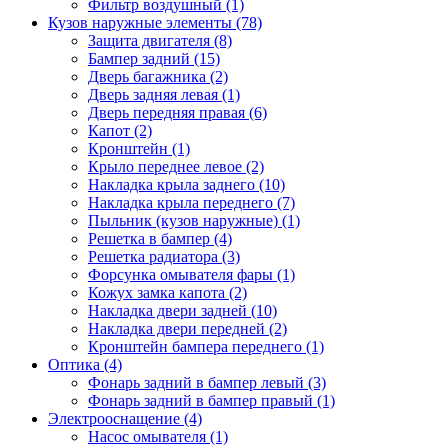
Фильтр воздушный (1)
Кузов наружные элементы (78)
Защита двигателя (8)
Бампер задний (15)
Дверь багажника (2)
Дверь задняя левая (1)
Дверь передняя правая (6)
Капот (2)
Кронштейн (1)
Крыло переднее левое (2)
Накладка крыла заднего (10)
Накладка крыла переднего (7)
Пыльник (кузов наружные) (1)
Решетка в бампер (4)
Решетка радиатора (3)
Форсунка омывателя фары (1)
Кожух замка капота (2)
Накладка двери задней (10)
Накладка двери передней (2)
Кронштейн бампера переднего (1)
Оптика (4)
Фонарь задний в бампер левый (3)
Фонарь задний в бампер правый (1)
Электрооснащение (4)
Насос омывателя (1)